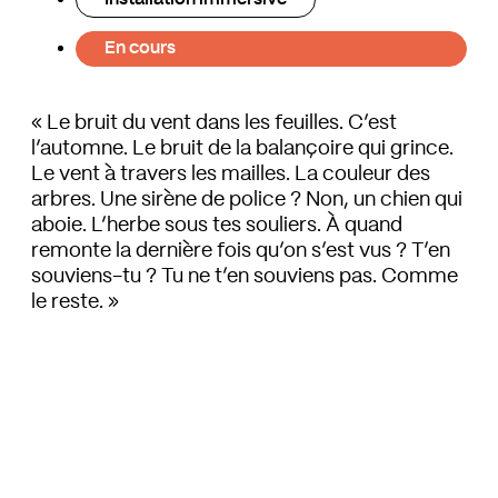
En cours
« Le bruit du vent dans les feuilles. C’est
l’automne. Le bruit de la balançoire qui grince.
Le vent à travers les mailles. La couleur des
arbres. Une sirène de police ? Non, un chien qui
aboie. L’herbe sous tes souliers. À quand
remonte la dernière fois qu’on s’est vus ? T’en
souviens-tu ? Tu ne t’en souviens pas. Comme
le reste. »
Certains souvenirs nous reviennent. D’autres
nous échappent. D’autres encore nous
touchent profondément alors qu’ils semblent
ne jamais nous avoir réellement appartenus.
Plus troublant encore, des images
complètement oubliées remontent parfois à la